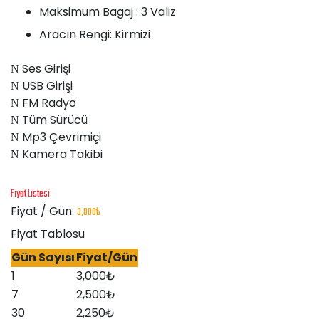
Maksimum Bagaj :
3 Valiz
Aracın Rengi:
Kirmizi
Ses Girişi
USB Girişi
FM Radyo
Tüm Sürücü
Mp3 Çevrimiçi
Kamera Takibi
Fiyat Listesi
Fiyat / Gün:
3,000
₺
Fiyat Tablosu
Gün Sayısı
Fiyat/Gün
1
3,000
₺
7
2,500
₺
30
2,250
₺