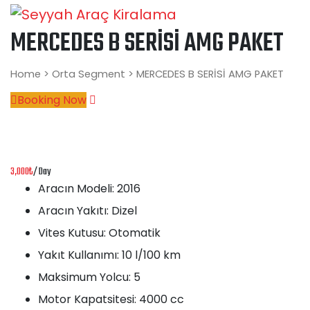
MERCEDES B SERİSİ AMG PAKET
Home
>
Orta Segment
> MERCEDES B SERİSİ AMG PAKET
Booking Now
3,000
₺
/ Day
Aracın Modeli:
2016
Aracın Yakıtı:
Dizel
Vites Kutusu:
Otomatik
Yakıt Kullanımı:
10 l/100 km
Maksimum Yolcu:
5
Motor Kapatsitesi:
4000 cc