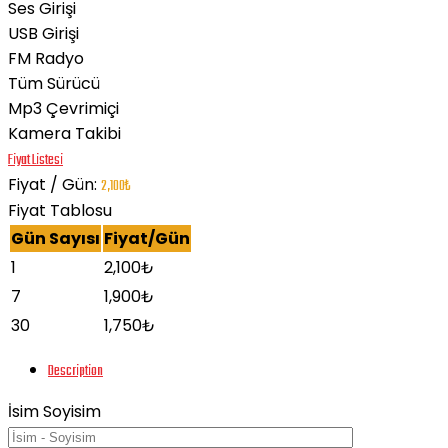
Ses Girişi
USB Girişi
FM Radyo
Tüm Sürücü
Mp3 Çevrimiçi
Kamera Takibi
Fiyat Listesi
Fiyat / Gün:
2,100
₺
Fiyat Tablosu
Gün Sayısı
Fiyat/Gün
1
2,100
₺
7
1,900
₺
30
1,750
₺
Description
İsim Soyisim