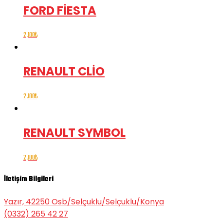
FORD FİESTA
2,100
₺
RENAULT CLİO
2,100
₺
RENAULT SYMBOL
2,100
₺
İletişim Bilgileri
Yazır, 42250 Osb/Selçuklu/Selçuklu/Konya
(0332) 265 42 27