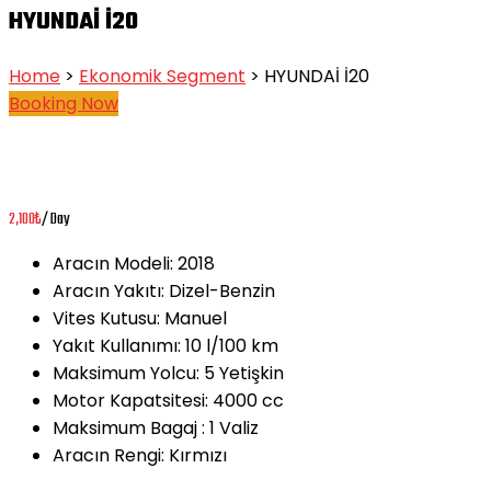
HYUNDAİ İ20
Home
>
Ekonomik Segment
> HYUNDAİ İ20
Booking Now
2,100
₺
/ Day
Aracın Modeli:
2018
Aracın Yakıtı:
Dizel-Benzin
Vites Kutusu:
Manuel
Yakıt Kullanımı:
10 l/100 km
Maksimum Yolcu:
5 Yetişkin
Motor Kapatsitesi:
4000 cc
Maksimum Bagaj :
1 Valiz
Aracın Rengi:
Kırmızı